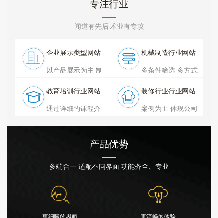
专注行业
闻道有先后,术业有专攻
企业展示类型网站
机械制造行业网站
以产品展示为主 制
多条件筛选 多方式
作过程为辅 资质为
展示 操作便捷为主
教育培训行业网站
装修行业行业网站
基本
通过详细的课程介
案例为主 体现公司
绍 环境 文化 增强
设计装修水平
公信力
产品优势
多端合一 适配不同界面 功能齐全、专业
更细腻的界面
更流畅的体验