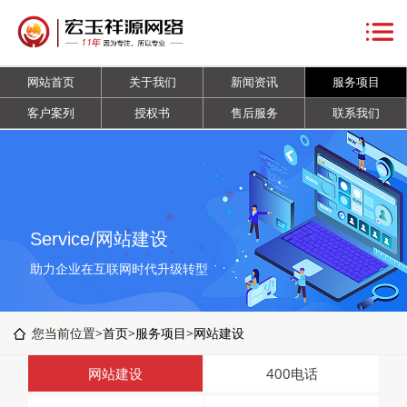
网
站
关
网站首页
关于我们
新闻资讯
服务项目
首
于
新
客户案列
授权书
售后服务
联系我们
页
我
闻
服
们
资
务
客
讯
项
户
授
Service/网站建设
目
案
权
售
助力企业在互联网时代升级转型
列
书
后
联
您当前位置>
首页
>
服务项目
>
网站建设
服
系
网站建设
400电话
务
我